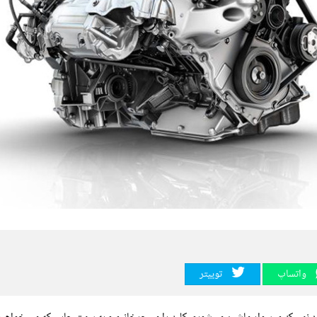
واتساپ
توییتر