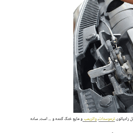
 رادیاتور،
ترموستات
،
واترپمپ
و مایع خنک کننده و ... است. ساده