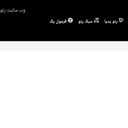
وب سایت رنو ا
رنو پدیا
سبک رنو
فرمول یک