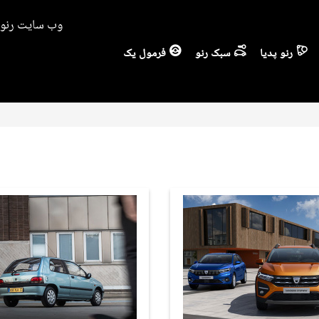
وب سایت رنو ا
رنو پدیا
سبک رنو
فرمول یک