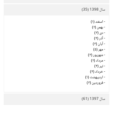
سال 1398 (35)
-
اسفند (۱)
-
بهمن (۲)
-
دی (۳)
-
آذر (۴)
-
آبان (۳)
-
مهر (۵)
-
شهریور (۳)
-
مرداد (۲)
-
تیر (۴)
-
خرداد (۴)
-
اردیبهشت (۱)
-
فروردین (۳)
سال 1397 (61)