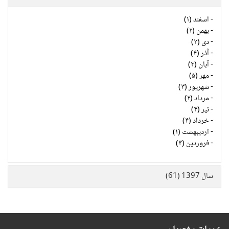
-
اسفند (۱)
-
بهمن (۲)
-
دی (۳)
-
آذر (۴)
-
آبان (۳)
-
مهر (۵)
-
شهریور (۳)
-
مرداد (۲)
-
تیر (۴)
-
خرداد (۴)
-
اردیبهشت (۱)
-
فروردین (۳)
سال 1397 (61)