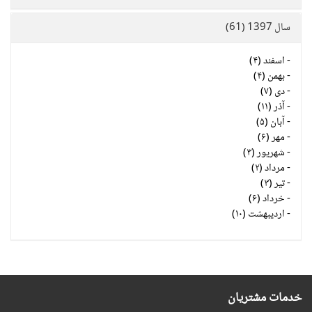
سال 1397 (61)
-
اسفند (۴)
-
بهمن (۴)
-
دی (۷)
-
آذر (۱۱)
-
آبان (۵)
-
مهر (۶)
-
شهریور (۳)
-
مرداد (۲)
-
تیر (۳)
-
خرداد (۶)
-
اردیبهشت (۱۰)
خدمات مشتریان