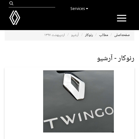
Services
Toggle
navigation
صفحه‌اصلی
مطالب
رنوکار
آرشیو
اردیبهشت ۱۳۹۷
رنوکار - آرشیو