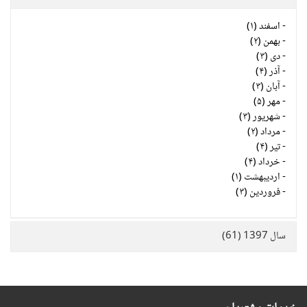
-
اسفند (۱)
-
بهمن (۲)
-
دی (۳)
-
آذر (۴)
-
آبان (۳)
-
مهر (۵)
-
شهریور (۳)
-
مرداد (۲)
-
تیر (۴)
-
خرداد (۴)
-
اردیبهشت (۱)
-
فروردین (۳)
سال 1397 (61)