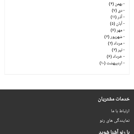
-
بهمن (۴)
-
دی (۷)
-
آذر (۱۱)
-
آبان (۵)
-
مهر (۶)
-
شهریور (۳)
-
مرداد (۲)
-
تیر (۳)
-
خرداد (۶)
-
اردیبهشت (۱۰)
خدمات مشتریان
ارتباط با ما
نمایندگی های رنو
با رنو آشنا شوید