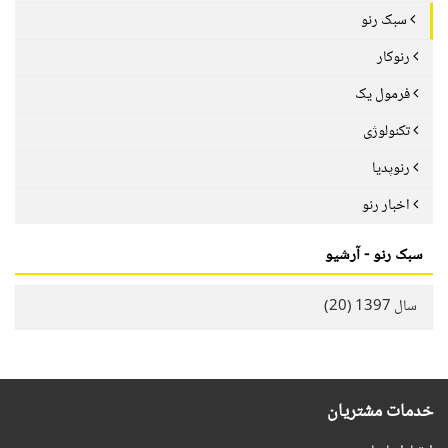
سبک رنو
رنوکار
فرمول یک
تکنولوژی
رنوپدیا
اخبار رنو
سبک رنو - آرشیو
سال 1397 (20)
خدمات مشتریان