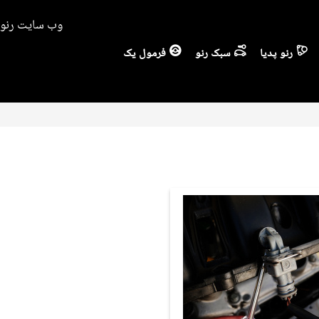
وب سایت رنو ا
رنو پدیا
سبک رنو
فرمول یک